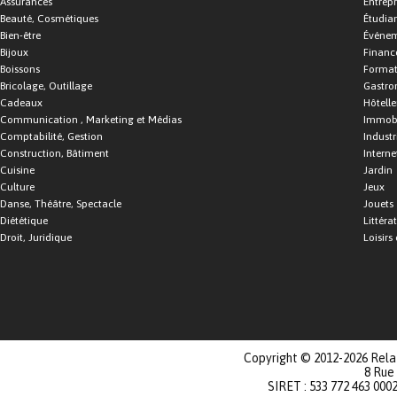
Assurances
Entrepr
Beauté, Cosmétiques
Étudia
Bien-être
Événe
Bijoux
Financ
Boissons
Format
Bricolage, Outillage
Gastro
Cadeaux
Hôtelle
Communication , Marketing et Médias
Immobi
Comptabilité, Gestion
Industr
Construction, Bâtiment
Interne
Cuisine
Jardin
Culture
Jeux
Danse, Théâtre, Spectacle
Jouets
Diététique
Littéra
Droit, Juridique
Loisirs 
Copyright © 2012-2026 Relat
8 Rue
SIRET : 533 772 463 000