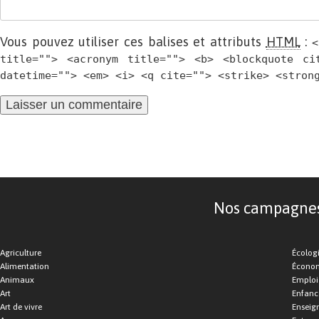
Vous pouvez utiliser ces balises et attributs
HTML
:
<
title=""> <acronym title=""> <b> <blockquote ci
datetime=""> <em> <i> <q cite=""> <strike> <stron
Nos campagnes d
Agriculture
Écolog
Alimentation
Économ
Animaux
Emploi
Art
Enfance
Art de vivre
Enseig