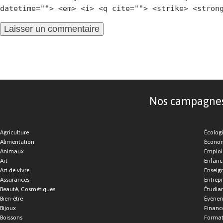
datetime=""> <em> <i> <q cite=""> <strike> <stron
Nos campagnes d
Agriculture
Écolog
Alimentation
Économ
Animaux
Emploi
Art
Enfance
Art de vivre
Enseig
Assurances
Entrepr
Beauté, Cosmétiques
Étudia
Bien-être
Événe
Bijoux
Financ
Boissons
Format