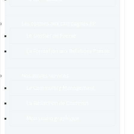
Les options aux campagnes RP
Le Dossier de Presse
La Formation aux Relations Presse
Nos autres services
Le Community Management
La Rédaction de Contenus
Mon studio graphique