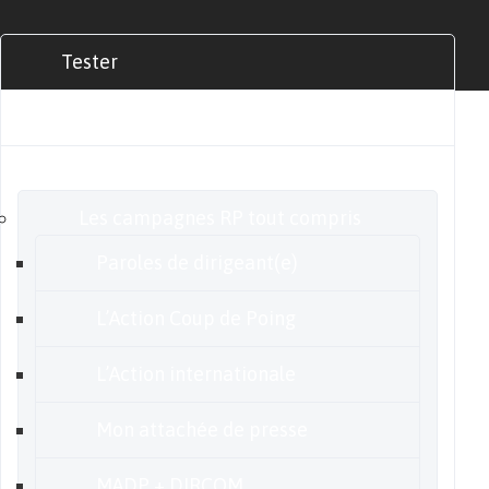
Tester
Commander
Nos offres
Les campagnes RP tout compris
Paroles de dirigeant(e)
L’Action Coup de Poing
L’Action internationale
Mon attachée de presse
MADP + DIRCOM