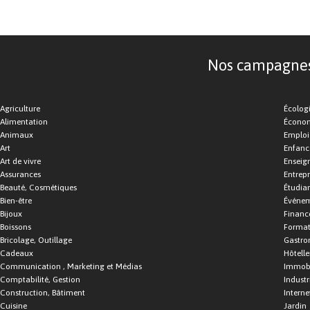
Nos campagnes d
Agriculture
Écolog
Alimentation
Économ
Animaux
Emploi
Art
Enfance
Art de vivre
Enseig
Assurances
Entrepr
Beauté, Cosmétiques
Étudia
Bien-être
Événe
Bijoux
Financ
Boissons
Format
Bricolage, Outillage
Gastro
Cadeaux
Hôtelle
Communication , Marketing et Médias
Immobi
Comptabilité, Gestion
Industr
Construction, Bâtiment
Interne
Cuisine
Jardin