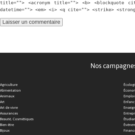
title=""> <acronym title=""> <b> <blockquote ci
datetime=""> <em> <i> <q cite=""> <strike> <stron
Nos campagnes d
Agriculture
Écolog
Alimentation
Économ
Animaux
Emploi
Art
Enfance
Art de vivre
Enseig
Assurances
Entrepr
Beauté, Cosmétiques
Étudia
Bien-être
Événe
Bijoux
Financ