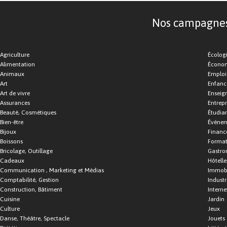
Nos campagnes d
Agriculture
Écolog
Alimentation
Économ
Animaux
Emploi
Art
Enfance
Art de vivre
Enseig
Assurances
Entrepr
Beauté, Cosmétiques
Étudia
Bien-être
Événe
Bijoux
Financ
Boissons
Format
Bricolage, Outillage
Gastro
Cadeaux
Hôtelle
Communication , Marketing et Médias
Immobi
Comptabilité, Gestion
Industr
Construction, Bâtiment
Interne
Cuisine
Jardin
Culture
Jeux
Danse, Théâtre, Spectacle
Jouets