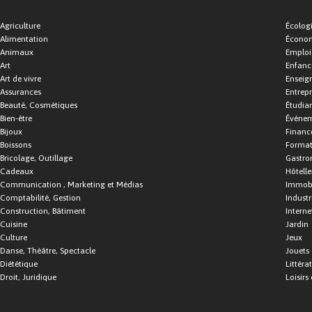
Agriculture
Écolog
Alimentation
Économ
Animaux
Emploi
Art
Enfance
Art de vivre
Enseig
Assurances
Entrepr
Beauté, Cosmétiques
Étudia
Bien-être
Événe
Bijoux
Financ
Boissons
Format
Bricolage, Outillage
Gastro
Cadeaux
Hôtelle
Communication , Marketing et Médias
Immobi
Comptabilité, Gestion
Industr
Construction, Bâtiment
Interne
Cuisine
Jardin
Culture
Jeux
Danse, Théâtre, Spectacle
Jouets
Diététique
Littéra
Droit, Juridique
Loisirs 