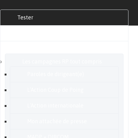
Tester
Commander
Nos offres
Les campagnes RP tout compris
Paroles de dirigeant(e)
L’Action Coup de Poing
L’Action internationale
Mon attachée de presse
MADP + DIRCOM