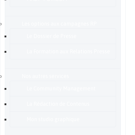
Les options aux campagnes RP
Le Dossier de Presse
La Formation aux Relations Presse
Nos autres services
Le Community Management
La Rédaction de Contenus
Mon studio graphique