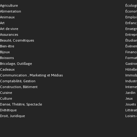
Agriculture
Écolog
Alimentation
Économ
Animaux
Emploi
Art
Enfance
Art de vivre
Enseig
Assurances
Entrepr
Beauté, Cosmétiques
Étudia
Bien-être
Événe
Bijoux
Financ
Boissons
Format
Bricolage, Outillage
Gastro
Cadeaux
Hôtelle
Communication , Marketing et Médias
Immobi
Comptabilité, Gestion
Industr
Construction, Bâtiment
Interne
Cuisine
Jardin
Culture
Jeux
Danse, Théâtre, Spectacle
Jouets
Diététique
Littéra
Droit, Juridique
Loisirs 