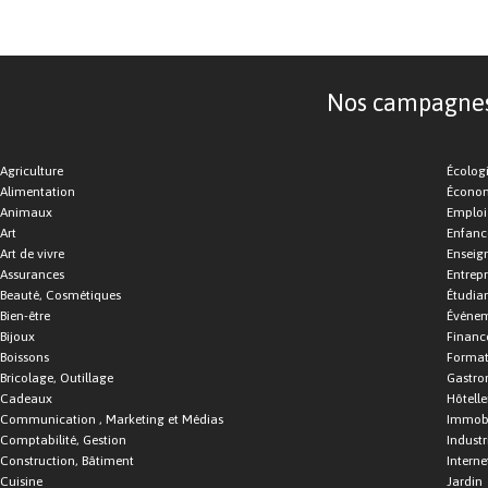
Nos campagnes d
Agriculture
Écolog
Alimentation
Économ
Animaux
Emploi
Art
Enfance
Art de vivre
Enseig
Assurances
Entrepr
Beauté, Cosmétiques
Étudia
Bien-être
Événe
Bijoux
Financ
Boissons
Format
Bricolage, Outillage
Gastro
Cadeaux
Hôtelle
Communication , Marketing et Médias
Immobi
Comptabilité, Gestion
Industr
Construction, Bâtiment
Interne
Cuisine
Jardin