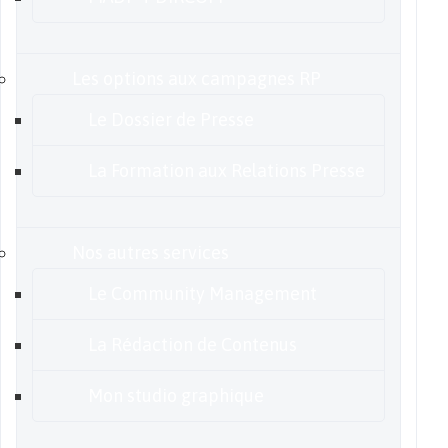
Les options aux campagnes RP
Le Dossier de Presse
La Formation aux Relations Presse
Nos autres services
Le Community Management
La Rédaction de Contenus
Mon studio graphique