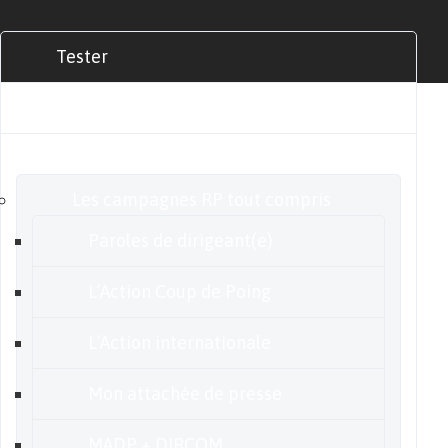
Tester
Commander
Nos offres
Les campagnes RP tout compris
Paroles de dirigeant(e)
L’Action Coup de Poing
L’Action internationale
Mon attachée de presse
MADP + DIRCOM