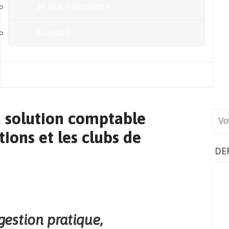
Je suis journaliste
Contact
Blog
a solution comptable
Sear
tions et les clubs de
DE
t
gestion pratique,