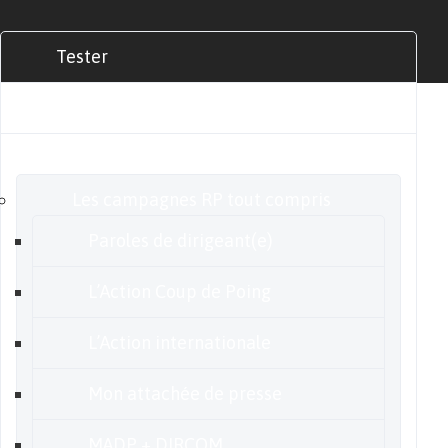
Tester
Commander
Nos offres
Les campagnes RP tout compris
Paroles de dirigeant(e)
L’Action Coup de Poing
L’Action internationale
Mon attachée de presse
MADP + DIRCOM