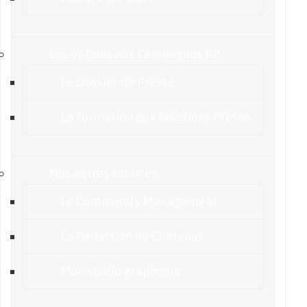
Les options aux campagnes RP
Le Dossier de Presse
La Formation aux Relations Presse
Nos autres services
Le Community Management
La Rédaction de Contenus
Mon studio graphique