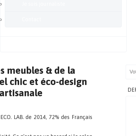
Je suis journaliste
Contact
Blog
s meubles & de la
Sear
el chic et éco-design
DE
artisanale
DECO. LAB. de 2014, 72% des Français