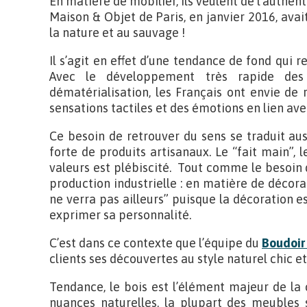
En matière de mobilier, ils veulent de l’authenti
Maison & Objet de Paris, en janvier 2016, avait
la nature et au sauvage !
Il s’agit en effet d’une tendance de fond qui r
Avec le développement très rapide des 
dématérialisation, les Français ont envie de r
sensations tactiles et des émotions en lien ave
Ce besoin de retrouver du sens se traduit au
forte de produits artisanaux. Le “fait main”, l
valeurs est plébiscité. Tout comme le besoin 
production industrielle : en matière de décorat
ne verra pas ailleurs” puisque la décoration 
exprimer sa personnalité.
C’est dans ce contexte que l’équipe du
Boudoir
clients ses découvertes au style naturel chic e
Tendance, le bois est l’élément majeur de la co
nuances naturelles, la plupart des meubles