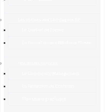
Les options aux campagnes RP
Le Dossier de Presse
La Formation aux Relations Presse
Nos autres services
Le Community Management
La Rédaction de Contenus
Mon studio graphique