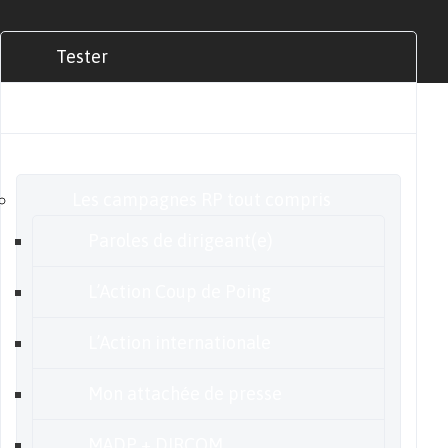
Tester
Commander
Nos offres
Les campagnes RP tout compris
Paroles de dirigeant(e)
L’Action Coup de Poing
L’Action internationale
Mon attachée de presse
MADP + DIRCOM