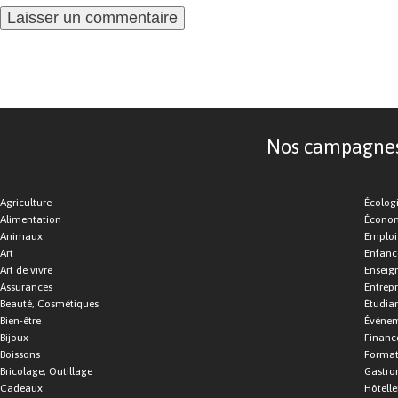
Nos campagnes d
Agriculture
Écolog
Alimentation
Économ
Animaux
Emploi
Art
Enfance
Art de vivre
Enseig
Assurances
Entrepr
Beauté, Cosmétiques
Étudia
Bien-être
Événe
Bijoux
Financ
Boissons
Format
Bricolage, Outillage
Gastro
Cadeaux
Hôtelle