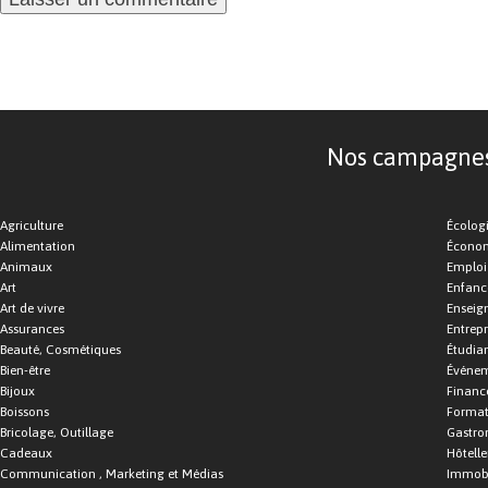
Nos campagnes d
Agriculture
Écolog
Alimentation
Économ
Animaux
Emploi
Art
Enfance
Art de vivre
Enseig
Assurances
Entrepr
Beauté, Cosmétiques
Étudia
Bien-être
Événe
Bijoux
Financ
Boissons
Format
Bricolage, Outillage
Gastro
Cadeaux
Hôtelle
Communication , Marketing et Médias
Immobi