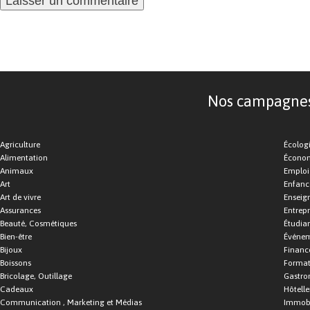
Nos campagnes d
Agriculture
Écolog
Alimentation
Économ
Animaux
Emploi
Art
Enfance
Art de vivre
Enseig
Assurances
Entrepr
Beauté, Cosmétiques
Étudia
Bien-être
Événe
Bijoux
Financ
Boissons
Format
Bricolage, Outillage
Gastro
Cadeaux
Hôtelle
Communication , Marketing et Médias
Immobi