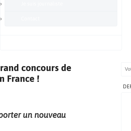
Je suis journaliste
Contact
Blog
grand concours de
Sear
n France !
DE
pporter un nouveau