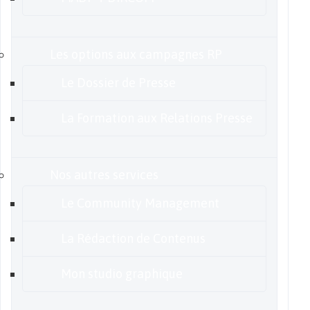
Les options aux campagnes RP
Le Dossier de Presse
La Formation aux Relations Presse
Nos autres services
Le Community Management
La Rédaction de Contenus
Mon studio graphique