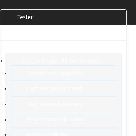
Tester
Commander
Nos offres
Les campagnes RP tout compris
Paroles de dirigeant(e)
L’Action Coup de Poing
L’Action internationale
Mon attachée de presse
MADP + DIRCOM