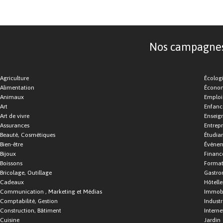
Nos campagnes d
Agriculture
Écolog
Alimentation
Économ
Animaux
Emploi
Art
Enfance
Art de vivre
Enseig
Assurances
Entrepr
Beauté, Cosmétiques
Étudia
Bien-être
Événe
Bijoux
Financ
Boissons
Format
Bricolage, Outillage
Gastro
Cadeaux
Hôtelle
Communication , Marketing et Médias
Immobi
Comptabilité, Gestion
Industr
Construction, Bâtiment
Interne
Cuisine
Jardin