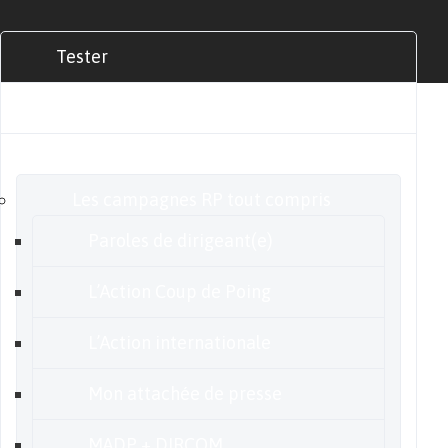
Tester
Commander
Nos offres
Les campagnes RP tout compris
Paroles de dirigeant(e)
L’Action Coup de Poing
L’Action internationale
Mon attachée de presse
MADP + DIRCOM