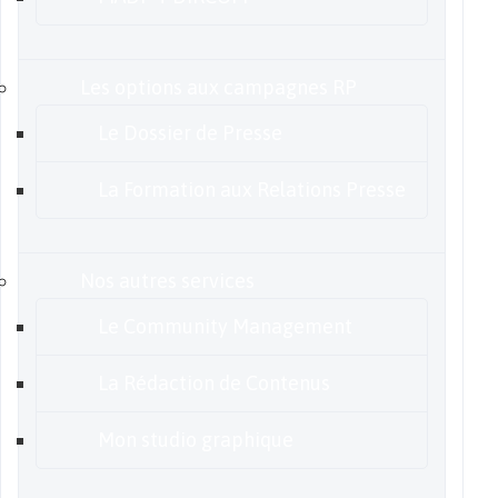
Les options aux campagnes RP
Le Dossier de Presse
La Formation aux Relations Presse
Nos autres services
Le Community Management
La Rédaction de Contenus
Mon studio graphique