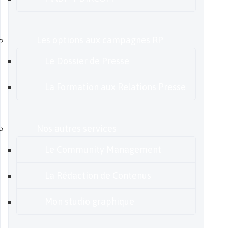
Les options aux campagnes RP
Le Dossier de Presse
La Formation aux Relations Presse
Nos autres services
Le Community Management
La Rédaction de Contenus
Mon studio graphique