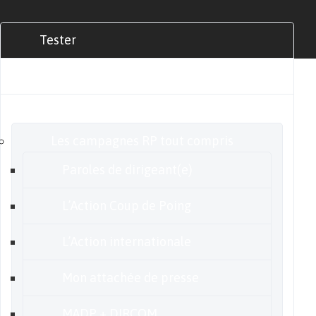
Tester
Commander
Nos offres
Les campagnes RP tout compris
Paroles de dirigeant(e)
L’Action Coup de Poing
L’Action internationale
Mon attachée de presse
MADP + DIRCOM