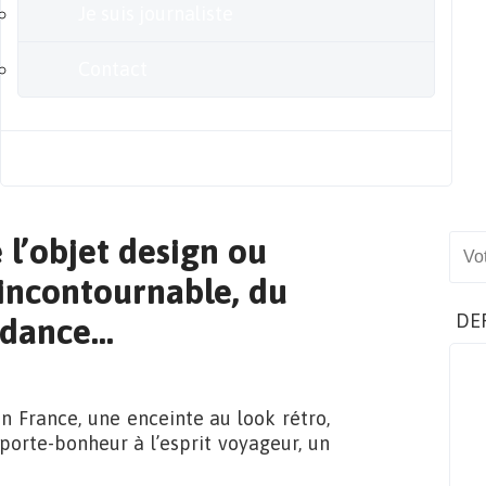
Je suis journaliste
Contact
Blog
 l’objet design ou
Sear
e incontournable, du
DE
ndance…
 France, une enceinte au look rétro,
orte-bonheur à l’esprit voyageur, un