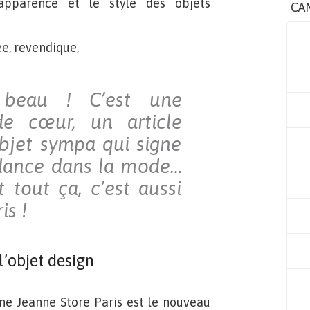
apparence et le style des objets
CA
ée, revendique,
t beau ! C’est une
e cœur, un article
objet sympa qui signe
ndance dans la mode…
t tout ça, c’est aussi
ris !
l’objet design
ne Jeanne Store Paris est le nouveau