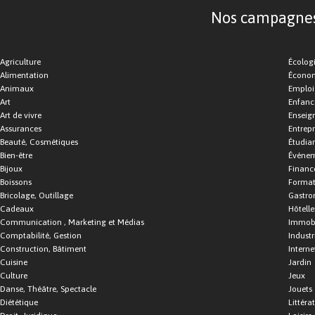
Nos campagnes d
Agriculture
Écolog
Alimentation
Économ
Animaux
Emploi
Art
Enfance
Art de vivre
Enseig
Assurances
Entrepr
Beauté, Cosmétiques
Étudia
Bien-être
Événe
Bijoux
Financ
Boissons
Format
Bricolage, Outillage
Gastro
Cadeaux
Hôtelle
Communication , Marketing et Médias
Immobi
Comptabilité, Gestion
Industr
Construction, Bâtiment
Interne
Cuisine
Jardin
Culture
Jeux
Danse, Théâtre, Spectacle
Jouets
Diététique
Littéra