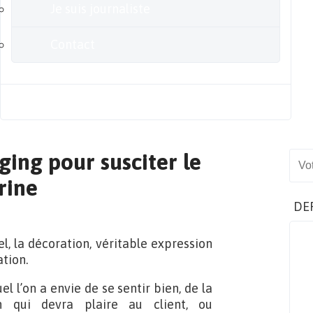
Je suis journaliste
Contact
Blog
ging pour susciter le
Sear
rine
DE
el, la décoration, véritable expression
ation.
el l’on a envie de se sentir bien, de la
n qui devra plaire au client, ou