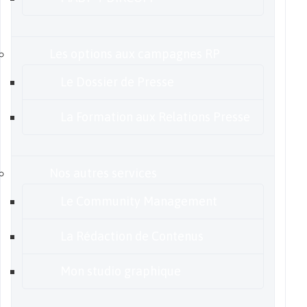
Les options aux campagnes RP
Le Dossier de Presse
La Formation aux Relations Presse
Nos autres services
Le Community Management
La Rédaction de Contenus
Mon studio graphique