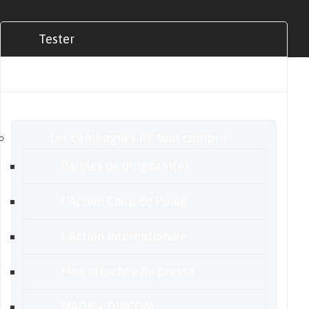
Tester
Commander
Nos offres
Les campagnes RP tout compris
Paroles de dirigeant(e)
L’Action Coup de Poing
L’Action internationale
Mon attachée de presse
MADP + DIRCOM