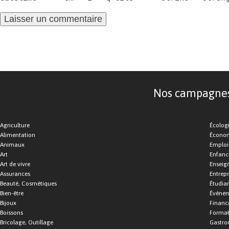
Nos campagnes d
Agriculture
Écolog
Alimentation
Économ
Animaux
Emploi
Art
Enfance
Art de vivre
Enseig
Assurances
Entrepr
Beauté, Cosmétiques
Étudia
Bien-être
Événe
Bijoux
Financ
Boissons
Format
Bricolage, Outillage
Gastro