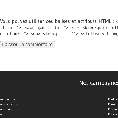
Vous pouvez utiliser ces balises et attributs
HTML
:
<
title=""> <acronym title=""> <b> <blockquote ci
datetime=""> <em> <i> <q cite=""> <strike> <stron
Nos campagnes d
Agriculture
Écolog
Alimentation
Économ
Animaux
Emploi
Art
Enfance