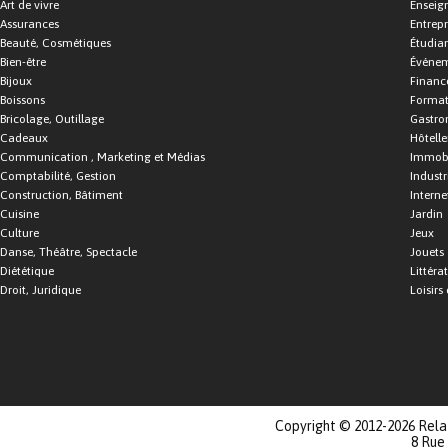
Art de vivre
Enseig
Assurances
Entrepr
Beauté, Cosmétiques
Étudia
Bien-être
Événe
Bijoux
Financ
Boissons
Format
Bricolage, Outillage
Gastro
Cadeaux
Hôtelle
Communication , Marketing et Médias
Immobi
Comptabilité, Gestion
Industr
Construction, Bâtiment
Interne
Cuisine
Jardin
Culture
Jeux
Danse, Théâtre, Spectacle
Jouets
Diététique
Littéra
Droit, Juridique
Loisirs 
Copyright © 2012-2026 Relat
8 Rue