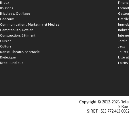
Bijoux
Financ
Boissons
Format
Bricolage, Outillage
Gastro
Cadeaux
Hôtelle
Communication , Marketing et Médias
Immobi
Comptabilité, Gestion
Industr
Construction, Bâtiment
Interne
Cuisine
Jardin
Culture
Jeux
Danse, Théâtre, Spectacle
Jouets
Diététique
Littéra
Droit, Juridique
Loisirs 
Copyright © 2012-2026 Relat
8 Rue
SIRET : 533 772 463 000