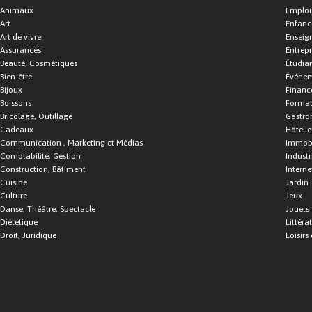
Animaux
Emploi
Art
Enfance
Art de vivre
Enseig
Assurances
Entrepr
Beauté, Cosmétiques
Étudia
Bien-être
Événe
Bijoux
Financ
Boissons
Format
Bricolage, Outillage
Gastro
Cadeaux
Hôtelle
Communication , Marketing et Médias
Immobi
Comptabilité, Gestion
Industr
Construction, Bâtiment
Interne
Cuisine
Jardin
Culture
Jeux
Danse, Théâtre, Spectacle
Jouets
Diététique
Littéra
Droit, Juridique
Loisirs 