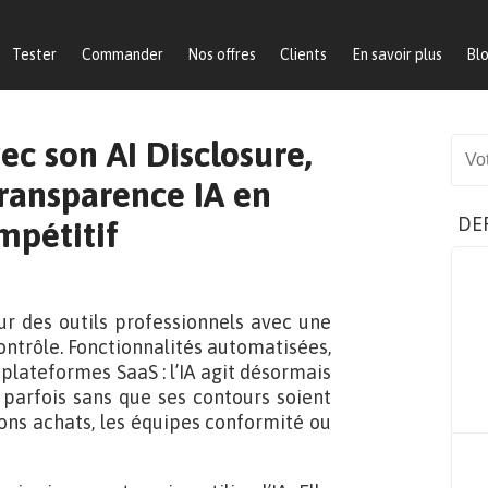
Tester
Commander
Nos offres
Clients
En savoir plus
Bl
ec son AI Disclosure,
Sear
transparence IA en
DE
mpétitif
cœur des outils professionnels avec une
ontrôle. Fonctionnalités automatisées,
lateformes SaaS : l’IA agit désormais
 parfois sans que ses contours soient
tions achats, les équipes conformité ou