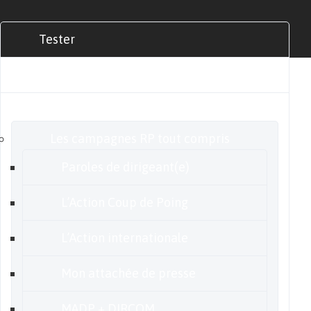
Tester
Commander
Nos offres
Les campagnes RP tout compris
Paroles de dirigeant(e)
L’Action Coup de Poing
L’Action internationale
Mon attachée de presse
MADP + DIRCOM