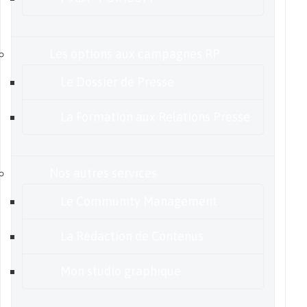
Les options aux campagnes RP
Le Dossier de Presse
La Formation aux Relations Presse
Nos autres services
Le Community Management
La Rédaction de Contenus
Mon studio graphique