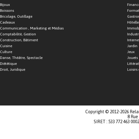
Bijoux
Financ
Boissons
Format
Bricolage, Outillage
Gastro
Cadeaux
Hôtelle
Communication , Marketing et Médias
Immobi
Comptabilité, Gestion
Industr
Construction, Bâtiment
Interne
Cuisine
Jardin
Culture
Jeux
Danse, Théâtre, Spectacle
Jouets
Diététique
Littéra
Droit, Juridique
Loisirs 
Copyright © 2012-2026 Relat
8 Rue
SIRET : 533 772 463 000