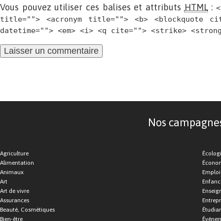
Vous pouvez utiliser ces balises et attributs
HTML
:
<
title=""> <acronym title=""> <b> <blockquote ci
datetime=""> <em> <i> <q cite=""> <strike> <stron
Nos campagnes d
Agriculture
Écolog
Alimentation
Économ
Animaux
Emploi
Art
Enfance
Art de vivre
Enseig
Assurances
Entrepr
Beauté, Cosmétiques
Étudia
Bien-être
Événe