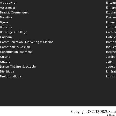
Art de vivre
Enseig
Assurances
Entrepr
Beauté, Cosmétiques
Étudia
Bien-être
Événe
Bijoux
Financ
Boissons
Format
Bricolage, Outillage
Gastro
Cadeaux
Hôtelle
Communication , Marketing et Médias
Immobi
Comptabilité, Gestion
Industr
Construction, Bâtiment
Interne
Cuisine
Jardin
Culture
Jeux
Danse, Théâtre, Spectacle
Jouets
Diététique
Littéra
Droit, Juridique
Loisirs 
Copyright © 2012-2026 Relat
8 Rue