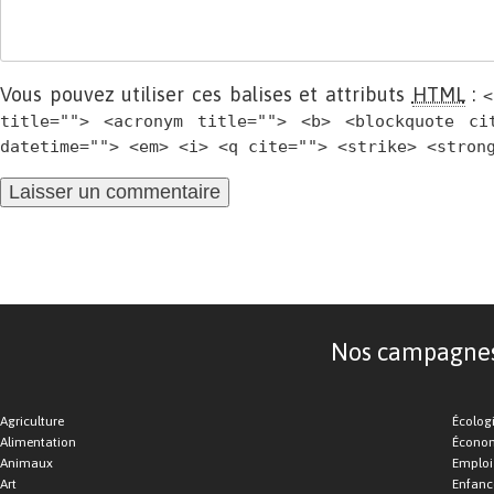
Vous pouvez utiliser ces balises et attributs
HTML
:
<
title=""> <acronym title=""> <b> <blockquote ci
datetime=""> <em> <i> <q cite=""> <strike> <stron
Nos campagnes d
Agriculture
Écolog
Alimentation
Économ
Animaux
Emploi
Art
Enfance