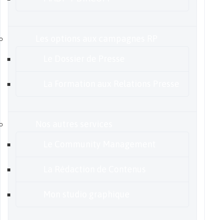
Les options aux campagnes RP
Le Dossier de Presse
La Formation aux Relations Presse
Nos autres services
Le Community Management
La Rédaction de Contenus
Mon studio graphique