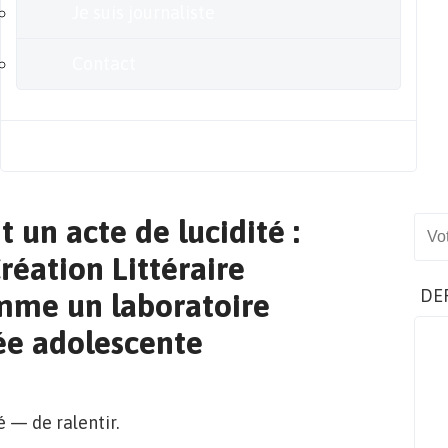
Je suis journaliste
Contact
Blog
 un acte de lucidité :
Sear
réation Littéraire
DE
mme un laboratoire
sée adolescente
é — de ralentir.