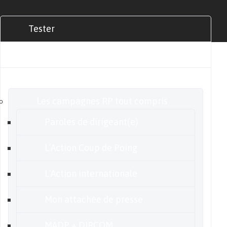
Tester
Commander
Nos offres
Les campagnes RP tout compris
Paroles de dirigeant(e)
L’Action Coup de Poing
L’Action internationale
Mon attachée de presse
MADP + DIRCOM