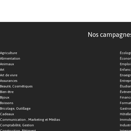
Nos campagnes d
Agriculture
Écolog
Alimentation
Économ
Animaux
Emploi
Art
Enfance
Art de vivre
Enseig
Assurances
Entrepr
Beauté, Cosmétiques
Étudia
Bien-être
Événe
Bijoux
Financ
Boissons
Format
Bricolage, Outillage
Gastro
Cadeaux
Hôtelle
Communication , Marketing et Médias
Immobi
Comptabilité, Gestion
Industr
Construction, Bâtiment
Interne