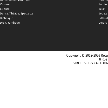
Cuisine
Jardin
Culture
Jeux
Danse, Théâtre, Spectacle
Jouets
Diététique
Littéra
Droit, Juridique
Loisirs 
Copyright © 2012-2026 Relat
8 Rue
SIRET : 533 772 463 000