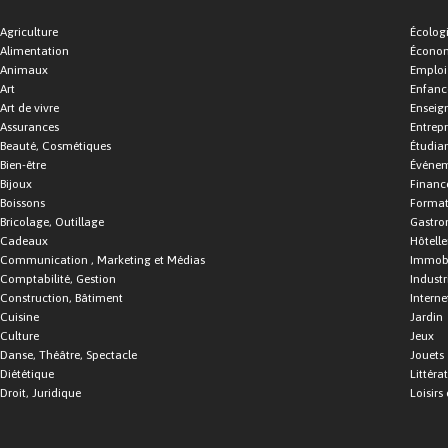
Agriculture
Écolog
Alimentation
Économ
Animaux
Emploi
Art
Enfance
Art de vivre
Enseig
Assurances
Entrepr
Beauté, Cosmétiques
Étudia
Bien-être
Événe
Bijoux
Financ
Boissons
Format
Bricolage, Outillage
Gastro
Cadeaux
Hôtelle
Communication , Marketing et Médias
Immobi
Comptabilité, Gestion
Industr
Construction, Bâtiment
Interne
Cuisine
Jardin
Culture
Jeux
Danse, Théâtre, Spectacle
Jouets
Diététique
Littéra
Droit, Juridique
Loisirs 