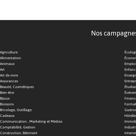
Nos campagnes d
Agriculture
Écolog
Alimentation
Économ
Animaux
Emploi
Art
Enfance
Art de vivre
Enseig
Assurances
Entrepr
Beauté, Cosmétiques
Étudia
Bien-être
Événe
Bijoux
Financ
Boissons
Format
Bricolage, Outillage
Gastro
Cadeaux
Hôtelle
Communication , Marketing et Médias
Immobi
Comptabilité, Gestion
Industr
Construction, Bâtiment
Interne