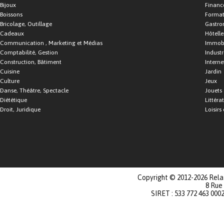
Bijoux
Financ
Boissons
Format
Bricolage, Outillage
Gastro
Cadeaux
Hôtelle
Communication , Marketing et Médias
Immobi
Comptabilité, Gestion
Industr
Construction, Bâtiment
Interne
Cuisine
Jardin
Culture
Jeux
Danse, Théâtre, Spectacle
Jouets
Diététique
Littéra
Droit, Juridique
Loisirs 
Copyright © 2012-2026 Relat
8 Rue
SIRET : 533 772 463 000