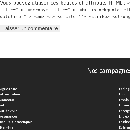
Vous pouvez utiliser ces balises et attributs
HTML
:
<
title=""> <acronym title=""> <b> <blockquote ci
datetime=""> <em> <i> <q cite=""> <strike> <stron
Nos campagnes d
Agriculture
Écolog
Alimentation
Économ
Animaux
Emploi
Art
Enfance
Art de vivre
Enseig
Assurances
Entrepr
Beauté, Cosmétiques
Étudia
Bien-être
Événe