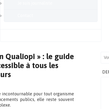
Je suis journaliste
Contact
Blog
on Qualiopi » : le guide
Sear
essible à tous les
DE
urs
ue incontournable pour tout organisme
cements publics, elle reste souvent
plexe.