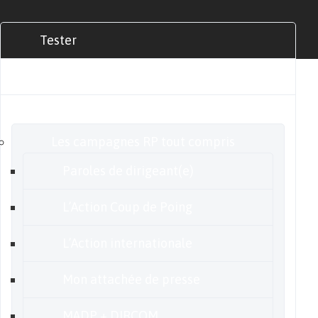
Tester
Commander
Nos offres
Les campagnes RP tout compris
Paroles de dirigeant(e)
L’Action Coup de Poing
L’Action internationale
Mon attachée de presse
MADP + DIRCOM