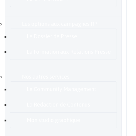
Les options aux campagnes RP
Le Dossier de Presse
La Formation aux Relations Presse
Nos autres services
Le Community Management
La Rédaction de Contenus
Mon studio graphique