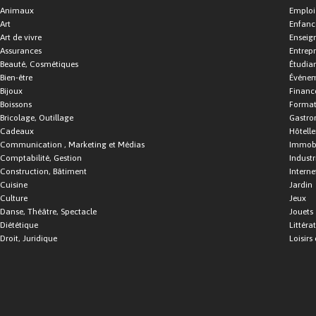
Animaux
Emploi
Art
Enfance
Art de vivre
Enseig
Assurances
Entrepr
Beauté, Cosmétiques
Étudia
Bien-être
Événe
Bijoux
Financ
Boissons
Format
Bricolage, Outillage
Gastro
Cadeaux
Hôtelle
Communication , Marketing et Médias
Immobi
Comptabilité, Gestion
Industr
Construction, Bâtiment
Interne
Cuisine
Jardin
Culture
Jeux
Danse, Théâtre, Spectacle
Jouets
Diététique
Littéra
Droit, Juridique
Loisirs 