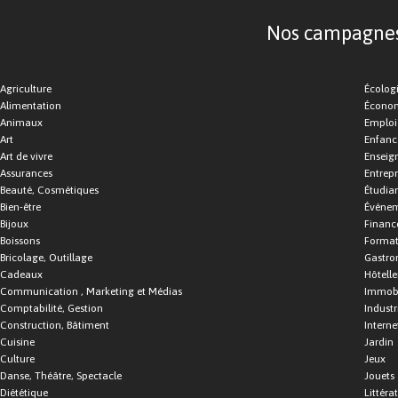
Nos campagnes d
Agriculture
Écolog
Alimentation
Économ
Animaux
Emploi
Art
Enfance
Art de vivre
Enseig
Assurances
Entrepr
Beauté, Cosmétiques
Étudia
Bien-être
Événe
Bijoux
Financ
Boissons
Format
Bricolage, Outillage
Gastro
Cadeaux
Hôtelle
Communication , Marketing et Médias
Immobi
Comptabilité, Gestion
Industr
Construction, Bâtiment
Interne
Cuisine
Jardin
Culture
Jeux
Danse, Théâtre, Spectacle
Jouets
Diététique
Littéra