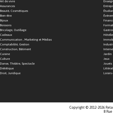
Art de vivre
Enseig
Assurances
Entrepr
Beauté, Cosmétiques
Étudia
Bien-être
Événe
Bijoux
Financ
Boissons
Format
Bricolage, Outillage
Gastro
Cadeaux
Hôtelle
Communication , Marketing et Médias
Immobi
Comptabilité, Gestion
Industr
Construction, Bâtiment
Interne
Cuisine
Jardin
Culture
Jeux
Danse, Théâtre, Spectacle
Jouets
Diététique
Littéra
Droit, Juridique
Loisirs 
Copyright © 2012-2026 Relat
8 Rue