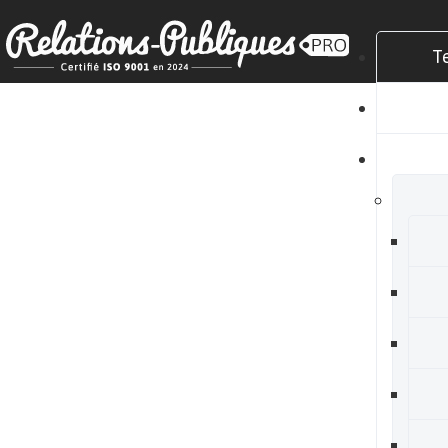
T
C
N