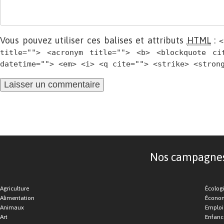
Vous pouvez utiliser ces balises et attributs
HTML
:
<
title=""> <acronym title=""> <b> <blockquote ci
datetime=""> <em> <i> <q cite=""> <strike> <stron
Nos campagnes d
Agriculture
Écolog
Alimentation
Économ
Animaux
Emploi
Art
Enfance