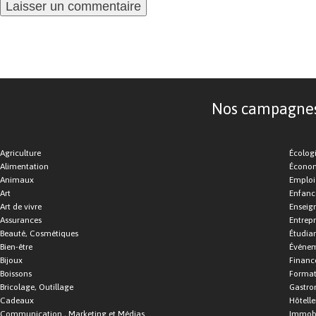
Nos campagnes d
Agriculture
Écolog
Alimentation
Économ
Animaux
Emploi
Art
Enfance
Art de vivre
Enseig
Assurances
Entrepr
Beauté, Cosmétiques
Étudia
Bien-être
Événe
Bijoux
Financ
Boissons
Format
Bricolage, Outillage
Gastro
Cadeaux
Hôtelle
Communication , Marketing et Médias
Immobi