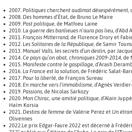
2007.
Politiques cherchent audimat désespérém
ent,
2008.
Des hommes d
‘État, de Bruno Le Maire
2009.
Post politique
, de Mathieu Laine
2010. La
guerre des banlieues n’aura pas lieu
, d’Abd 
2011.
François Mitterrand
, de Florence Drory et Fab
2012.
Les Solitaires de la République
, de Samir Touns
2013.
Manuel Valls, les secrets d’un destin
, par Jacqu
2014.
Ce pays qu’on abat, chroniques 2009-2014
, de
2015.
Manifeste contre le gaspillage
, d’Arash Deram
2016.
La France est la solution
, de Frédéric Salat-Ba
2017.
Pour la liberté
, de François Sureau
2018.
En marche vers l’immobilisme
, d’Agnès Verdier
2019.
Passions
, de Nicolas Sarkozy
2020.
Mon Chirac, une amitié politique
, d’Alain Juppé
Haïm Korsia
2021.
Destins de femme
de Valérie Perez et
Un étra
Olivennes
2022.Le prix Edgar-Faure 2022 est décerné à Frédér