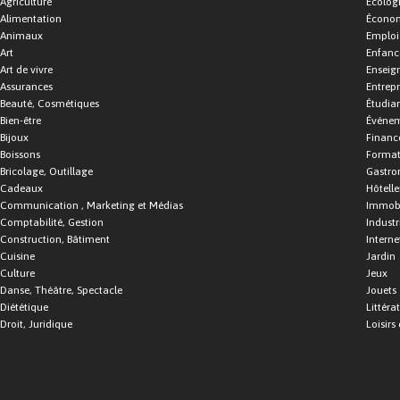
Agriculture
Écolog
Alimentation
Économ
Animaux
Emploi
Art
Enfance
Art de vivre
Enseig
Assurances
Entrepr
Beauté, Cosmétiques
Étudia
Bien-être
Événe
Bijoux
Financ
Boissons
Format
Bricolage, Outillage
Gastro
Cadeaux
Hôtelle
Communication , Marketing et Médias
Immobi
Comptabilité, Gestion
Industr
Construction, Bâtiment
Interne
Cuisine
Jardin
Culture
Jeux
Danse, Théâtre, Spectacle
Jouets
Diététique
Littéra
Droit, Juridique
Loisirs 