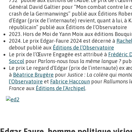
732″ publié aux Éditions de l’Aube. Le prix de l’Œuv
Général David Galtier pour “Mon combat contre le cr
crash de la Germanwings” publié aux Éditions Robert
d’Edgar (prix de l’internaute) revient, quant à lui, 
républicain” publié aux Éditions de l’Observatoire
2023. Hors de Moi de Yann Moix aux éditions Bouqui
2024. Le prix Edgar-Faure 2024 est décerné à
Rache
debout
publié aux
Éditions de l’Observatoire
Le prix de l’Œuvre Engagée est attribué à
Frédéric 
Soccol
pour
Parlons-nous tous la même langue ?
pub
Le prix Le regard d’Edgar (prix de l’internaute) ex æq
à
Béatrice Brugère
pour
Justice : La colère qui mont
l’Observatoire
et
Fabrice Haccoun
pour
Rallumons l
France
aux
Éditions de l’Archipel
.
Edgar Faure, homme politique visio