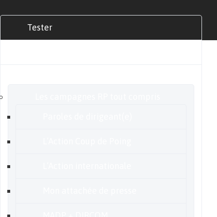
Tester
Commander
Nos offres
Les campagnes RP tout compris
Paroles de dirigeant(e)
L’Action Coup de Poing
L’Action internationale
Mon attachée de presse
MADP + DIRCOM