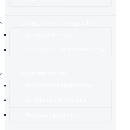
Les options aux campagnes RP
Le Dossier de Presse
La Formation aux Relations Presse
Nos autres services
Le Community Management
La Rédaction de Contenus
Mon studio graphique