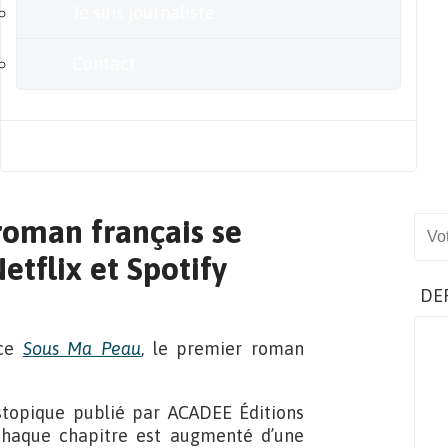
Je suis journaliste
Contact
Blog
roman français se
Sear
etflix et Spotify
DE
nce
Sous Ma Peau
, le premier roman
ystopique publié par ACADEE Éditions
chaque chapitre est augmenté d’une