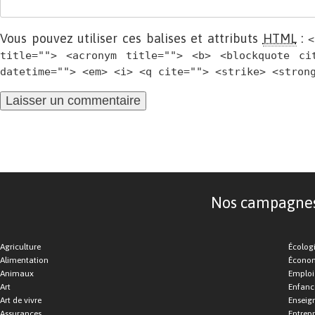
Vous pouvez utiliser ces balises et attributs
HTML
:
<
title=""> <acronym title=""> <b> <blockquote ci
datetime=""> <em> <i> <q cite=""> <strike> <stron
Nos campagnes d
Agriculture
Écolog
Alimentation
Économ
Animaux
Emploi
Art
Enfance
Art de vivre
Enseig
Assurances
Entrepr