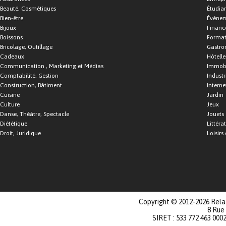
Beauté, Cosmétiques
Étudia
Bien-être
Événe
Bijoux
Financ
Boissons
Format
Bricolage, Outillage
Gastro
Cadeaux
Hôtelle
Communication , Marketing et Médias
Immobi
Comptabilité, Gestion
Industr
Construction, Bâtiment
Interne
Cuisine
Jardin
Culture
Jeux
Danse, Théâtre, Spectacle
Jouets
Diététique
Littéra
Droit, Juridique
Loisirs 
Copyright © 2012-2026 Relat
8 Rue
SIRET : 533 772 463 000