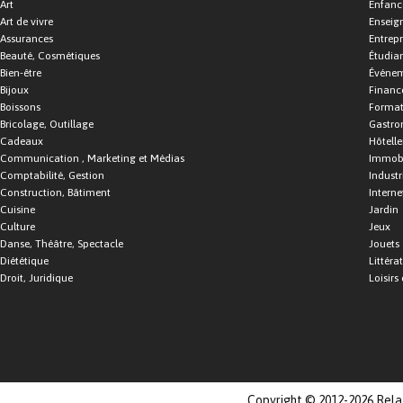
Art
Enfance
Art de vivre
Enseig
Assurances
Entrepr
Beauté, Cosmétiques
Étudia
Bien-être
Événe
Bijoux
Financ
Boissons
Format
Bricolage, Outillage
Gastro
Cadeaux
Hôtelle
Communication , Marketing et Médias
Immobi
Comptabilité, Gestion
Industr
Construction, Bâtiment
Interne
Cuisine
Jardin
Culture
Jeux
Danse, Théâtre, Spectacle
Jouets
Diététique
Littéra
Droit, Juridique
Loisirs 
Copyright © 2012-2026 Relat