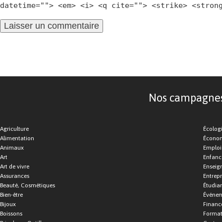
datetime=""> <em> <i> <q cite=""> <strike> <stron
Nos campagnes d
Agriculture
Écolog
Alimentation
Économ
Animaux
Emploi
Art
Enfance
Art de vivre
Enseig
Assurances
Entrepr
Beauté, Cosmétiques
Étudia
Bien-être
Événe
Bijoux
Financ
Boissons
Format