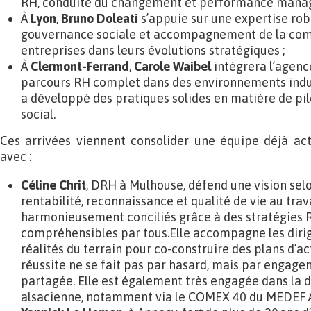
RH, conduite du changement et performance managé
À
Lyon
,
Bruno Doleati
s’appuie sur une expertise ro
gouvernance sociale et accompagnement de la comp
entreprises dans leurs évolutions stratégiques ;
À
Clermont-Ferrand
,
Carole Waibel
intègrera l’agenc
parcours RH complet dans des environnements industr
a développé des pratiques solides en matière de pi
social.
Ces arrivées viennent consolider une équipe déjà activ
avec :
Céline Chrit
, DRH à Mulhouse, défend une vision sel
rentabilité, reconnaissance et qualité de vie au trav
harmonieusement conciliés grâce à des stratégies 
compréhensibles par tous.Elle accompagne les diri
réalités du terrain pour co-construire des plans d’act
réussite ne se fait pas par hasard, mais par engage
partagée. Elle est également très engagée dans l
alsacienne, notamment via le COMEX 40 du MEDEF A