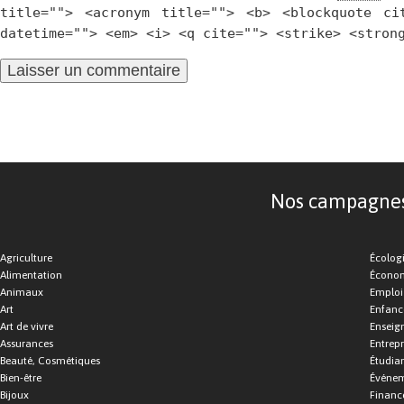
title=""> <acronym title=""> <b> <blockquote ci
datetime=""> <em> <i> <q cite=""> <strike> <stron
Nos campagnes d
Agriculture
Écolog
Alimentation
Économ
Animaux
Emploi
Art
Enfance
Art de vivre
Enseig
Assurances
Entrepr
Beauté, Cosmétiques
Étudia
Bien-être
Événe
Bijoux
Financ