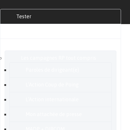
Tester
Commander
Nos offres
Les campagnes RP tout compris
Paroles de dirigeant(e)
L’Action Coup de Poing
L’Action internationale
Mon attachée de presse
MADP + DIRCOM