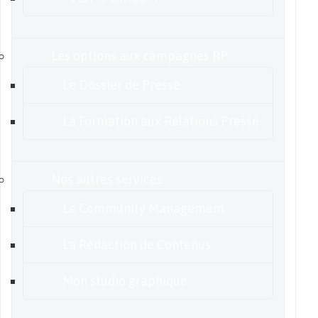
Les options aux campagnes RP
Le Dossier de Presse
La Formation aux Relations Presse
Nos autres services
Le Community Management
La Rédaction de Contenus
Mon studio graphique