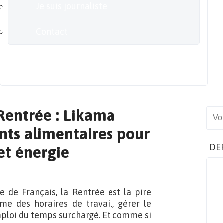
Je suis journaliste
Contact
Blog
 Rentrée : Likama
Sear
s alimentaires pour
DE
 et énergie
 de Français, la Rentrée est la pire
hme des horaires de travail, gérer le
emploi du temps surchargé. Et comme si