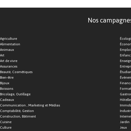
Nos campagnes d
Agriculture
Écolog
Alimentation
Économ
Animaux
Emploi
Art
Enfance
Art de vivre
Enseig
Assurances
Entrepr
Beauté, Cosmétiques
Étudia
Bien-être
Événe
Bijoux
Financ
Boissons
Format
Bricolage, Outillage
Gastro
Cadeaux
Hôtelle
Communication , Marketing et Médias
Immobi
Comptabilité, Gestion
Industr
Construction, Bâtiment
Interne
Cuisine
Jardin
Culture
Jeux