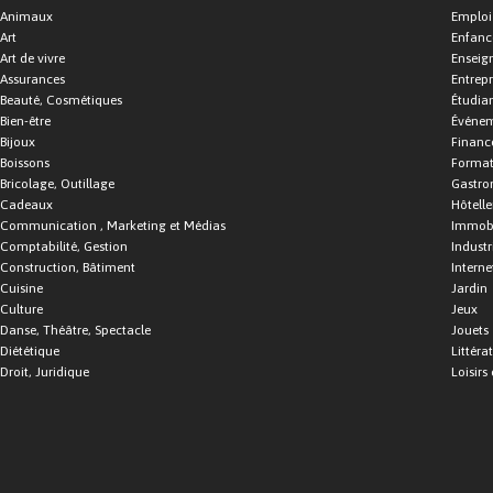
Animaux
Emploi
Art
Enfance
Art de vivre
Enseig
Assurances
Entrepr
Beauté, Cosmétiques
Étudia
Bien-être
Événe
Bijoux
Financ
Boissons
Format
Bricolage, Outillage
Gastro
Cadeaux
Hôtelle
Communication , Marketing et Médias
Immobi
Comptabilité, Gestion
Industr
Construction, Bâtiment
Interne
Cuisine
Jardin
Culture
Jeux
Danse, Théâtre, Spectacle
Jouets
Diététique
Littéra
Droit, Juridique
Loisirs 