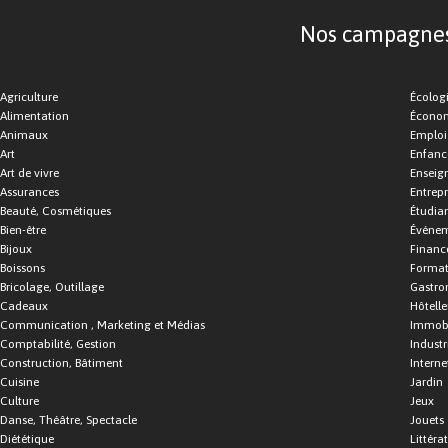
Nos campagnes d
Agriculture
Écolog
Alimentation
Économ
Animaux
Emploi
Art
Enfance
Art de vivre
Enseig
Assurances
Entrepr
Beauté, Cosmétiques
Étudia
Bien-être
Événe
Bijoux
Financ
Boissons
Format
Bricolage, Outillage
Gastro
Cadeaux
Hôtelle
Communication , Marketing et Médias
Immobi
Comptabilité, Gestion
Industr
Construction, Bâtiment
Interne
Cuisine
Jardin
Culture
Jeux
Danse, Théâtre, Spectacle
Jouets
Diététique
Littéra